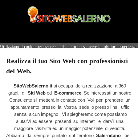
Utilizziamo i cookie per essere sicuri che tu possa avere la migliore esperienza
sul nostro sito.
Ok
No
Realizza il tuo Sito Web con professionisti
del Web.
SitoWebSalerno.it
si occupa della realizzazione, a 360
gradi, di
Siti Web
ed
E-commerce
. Se interessati un nostro
Consulente si metterà in contatto con Voi per prendere un
appuntamento presso la Vostra sede o presso i
ns. uffici
senza alcun impegno
Vi spiegheremo come possiamo
aiutarVi ad
essere
presenti su Internet e
darVi una
maggiore visibilità ed un maggior
potenziale
di vendita.
Abbiamo da sempre puntato sul territorio
Salernitano
per