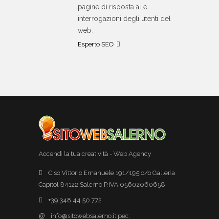
pagine di risposta alle
interrogazioni degli utenti del
web.
Esperto SEO
Accendi la tua creatività - Web Agency
C.so Vittorio Emanuele 191/195 c/o Galleria
Capitol 84122 Salerno P.IVA 05602060658
+39 348 44 50 772
@
info@sitowebsalerno.it pec: