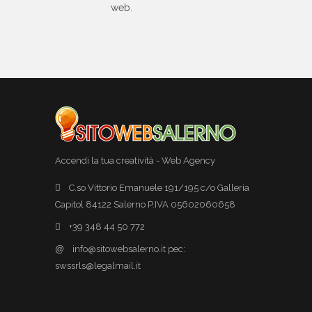
web.
Accendi la tua creatività - Web Agency
C.so Vittorio Emanuele 191/195 c/o Galleria
Capitol 84122 Salerno P.IVA 05602060658
+39 348 44 50 772
@
info@sitowebsalerno.it pec:
swssrls@legalmail.it