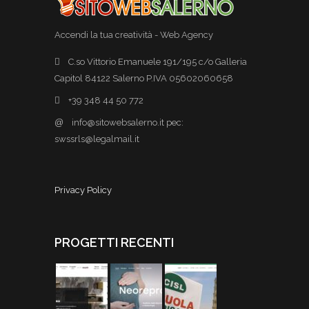
Accendi la tua creatività - Web Agency
C.so Vittorio Emanuele 191/195 c/o Galleria
Capitol 84122 Salerno P.IVA 05602060658
+39 348 44 50 772
@
info@sitowebsalerno.it pec:
swssrls@legalmail.it
Privacy Policy
PROGETTI RECENTI