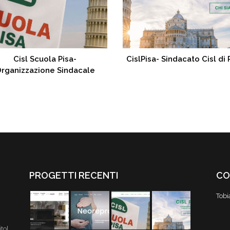
Cisl Scuola Pisa-
CislPisa- Sindacato Cisl di 
rganizzazione Sindacale
PROGETTI RECENTI
CO
Tobi
tol