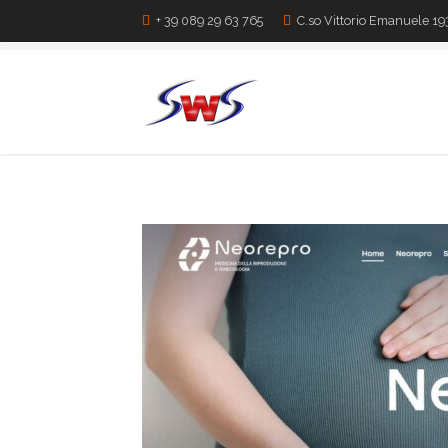
+ 39 089 29 63 765
C.so Vittorio Emanuele 19