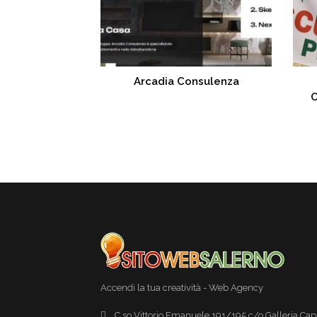
Arcadia Consulenza
O
Accendi la tua creatività - Web Agency
C.so Vittorio Emanuele 191/195 c/o Galleria Capi