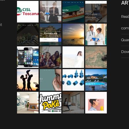
AR
Real
it
com
Quan
Dove