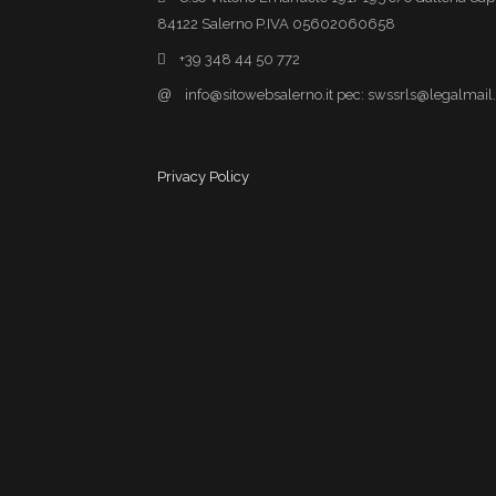
84122 Salerno P.IVA 05602060658
+39 348 44 50 772
@
info@sitowebsalerno.it pec: swssrls@legalmail.
Privacy Policy