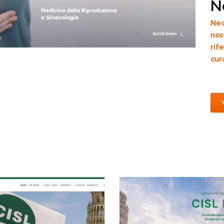
N
Neo
nos
rif
cur