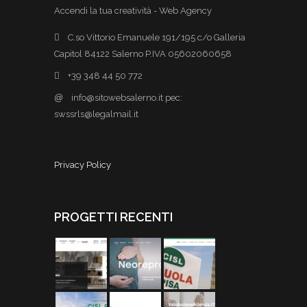
Accendi la tua creatività - Web Agency
C.so Vittorio Emanuele 191/195 c/o Galleria
Capitol 84122 Salerno P.IVA 05602060658
+39 348 44 50 772
@
info@sitowebsalerno.it pec:
swssrls@legalmail.it
Privacy Policy
PROGETTI RECENTI