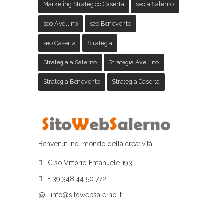
Marketing Strategico Caserta
seo a Salerno
seo Avellino
seo Benevento
seo Caserta
Strategia
Strategia a Salerno
Strategia Avellino
Strategia Benevento
Strategia Caserta
Benvenuti nel mondo della creatività
C.so Vittorio Emanuele 193
+ 39 348 44 50 772
@
info@sitowebsalerno.it