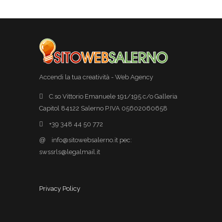
Accendi la tua creatività - Web Agency
C.so Vittorio Emanuele 191/195 c/o Galleria
Capitol 84122 Salerno P.IVA 05602060658
+39 348 44 50 772
@
info@sitowebsalerno.it pec:
swssrls@legalmail.it
Privacy Policy