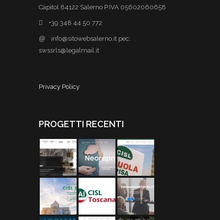
Capitol 84122 Salerno P.IVA 05602060658
+39 348 44 50 772
@
info@sitowebsalerno.it pec:
swssrls@legalmail.it
Privacy Policy
PROGETTI RECENTI