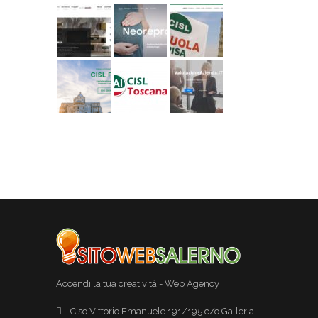
Accendi la tua creatività - Web Agency
C.so Vittorio Emanuele 191/195 c/o Galleria