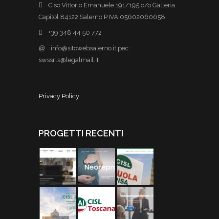
C.so Vittorio Emanuele 191/195 c/o Galleria
Capitol 84122 Salerno P.IVA 05602060658
+39 348 44 50 772
@
info@sitowebsalerno.it pec:
swssrls@legalmail.it
Privacy Policy
PROGETTI RECENTI